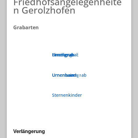
Friedhofsangelegenheite
n Gerolzhofen
Grabarten
Familiengrab
Einzelgrab
Urnengrab
Urnenbaumgrab
Urnenwand
Urnenhain
Sternenkinder
Verlängerung